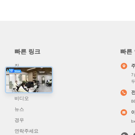
빠른 링크
빠른
집
7
우리에 대하여
두
상품
비디오
8
뉴스
경우
b
연락주세요