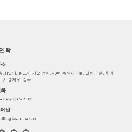
 연락
주소
층, H빌딩, 린그연 기술 공원, 43번 동진시대로, 쉴링 타운, 후아
 구, 광저우, 중국
전화
6-134-5037-5588
이메일
x888@bxaroma.com