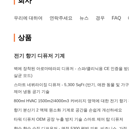
회사
우리에 대하여
연락주세요
뉴스
경우
FAQ
상품
전기 향기 디퓨저 기계
벽에 장착된 아로마테라피 디퓨저 - 스파/클리닉용 CE 인증을 받은
살균 모드)
스마트 네뷔라이징 디퓨저 - 5,300 SqFt (반기, 애완 동물 및 
제어 냉동 공기 기술
800ml HVAC 1500m2/4000m3 커버리지 영역에 대한 전기 향
향기 분산기 2 액체 원소화 기계로 공간을 손쉽게 개선하세요
타워 디퓨저 OEM 공장 누출 방지 기술 스마트 제어 탑 디퓨저
향수 향수 수집 디프우저 - 면적 5300 평방 피트, 비즈니스, 가정