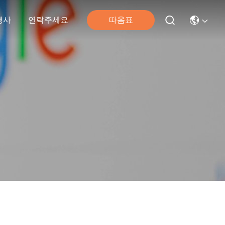
따옴표
행사
연락주세요