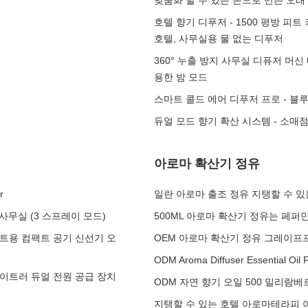
맞춤화 할 수 있는 손으로 만든 오래
호텔 향기 디푸저 - 1500 평방 피
호텔, 사무실용 물 없는 디푸저
360° 누출 방지 사무실 디퓨저 머신 
용한 밤 모드
스마트 콜드 에어 디푸저 프로 - 블
듀얼 모드 향기 확산 시스템 - 소매
아로마 확산기 정유
r
일란 아로마 출조 정유 지탱할 수 있
 사무실 (3 스프레이 모드)
500ML 아로마 확산기 정유는 페
세트용 컴팩트 공기 신선기 오
OEM 아로마 확산기 정유 그레이프프
ODM Aroma Diffuser Essential Oil F
라이트러 듀얼 전원 공급 장치
ODM 자연 향기 오일 500 밀리람베
지탱할 수 있는 호텔 아로마테라피 