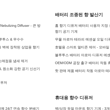
배터리 조종된 향 발산기
zing Diffuser - 큰 방
홈 향기 디퓨저 배터리 사용자 지정
향기 공기 기계
블루투스 & 무수수
무물 아로마 테라피 에센셜 오일 디퓨
용 벽에 장착된 상업용 향기
호텔용 스마트 멀티존 제어 - 모바일
블루투스 배터리 아로마 디퓨저 에센
 소매점용 냄새 제거
OEM/ODM 공장 출구 배터리 작동 
ML 원소화 강한 공기 신선기
핫 판매 제품 배터리 작동 아로마 테
디푸저
휴대용 향수 디퓨저
께 24/7 연속 향수 분배기
벽/상장 듀얼 마운트 향기 기계 - 3개