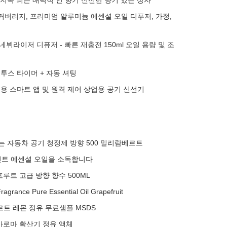
 지속 되는 매력적 인 향기 신선한 향기 있는 상자
트 커버리지, 프리미엄 알루미늄 에센셜 오일 디푸저, 가정,
네뷔라이저 디퓨저 - 빠른 재충전 150ml 오일 용량 및 조
루투스 타이머 + 자동 셔팅
점용 스마트 앱 및 원격 제어 상업용 공기 신선기
는 자동차 공기 청정제 방향 500 밀리람베르트
퍼민트 에센셜 오일을 소독합니다
루트 고급 방향 향수 500ML
ragrance Pure Essential Oil Grapefruit
르트 레몬 정유 무료샘플 MSDS
아로마 확산기 정유 액체