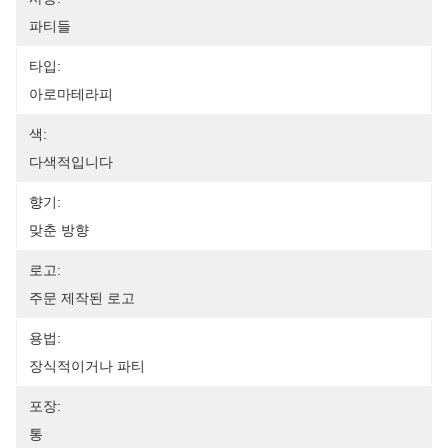
파티들
타입:
아로마테라피
색:
다색적입니다
향기:
맞춘 방향
로고:
주문 제작된 로고
용법:
장식적이거나 파티
포장:
통