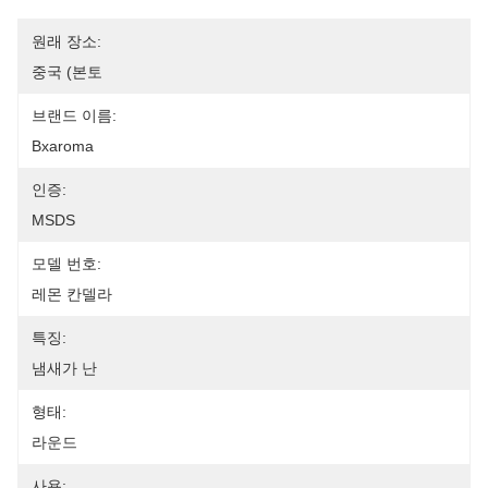
원래 장소:
중국 (본토
브랜드 이름:
Bxaroma
인증:
MSDS
모델 번호:
레몬 칸델라
특징:
냄새가 난
형태:
라운드
사용: