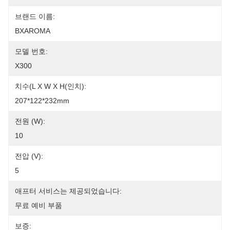
브랜드 이름:
BXAROMA
모델 번호:
X300
치수(L X W X H(인치):
207*122*232mm
전원 (W):
10
전압 (V):
5
애프터 서비스는 제공되었습니다:
무료 예비 부품
보증: