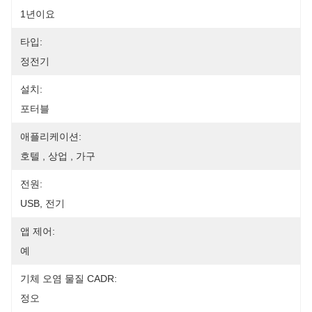
1년이요
타입:
정전기
설치:
포터블
애플리케이션:
호텔 , 상업 , 가구
전원:
USB, 전기
앱 제어:
예
기체 오염 물질 CADR:
정오