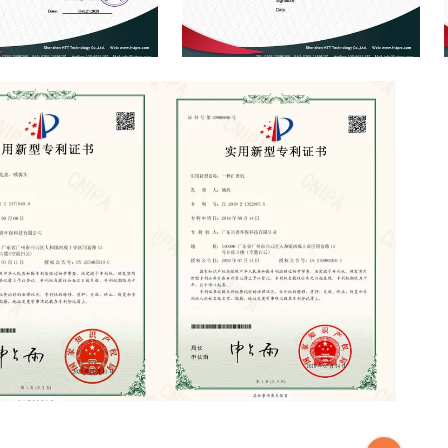
FCC
atent
innovation patent