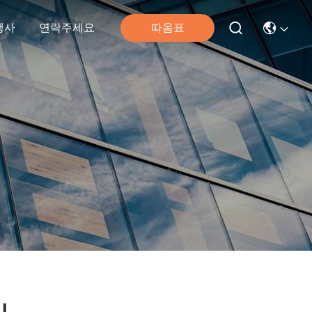
따옴표
행사
연락주세요