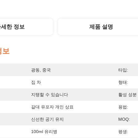
자세한 정보
제품 설명
정보
광동, 중국
타입:
집 차
형태:
지탱할 수 있습니다
활성 성분 
갈대 유포자 개인 상표
용법:
신선한 공기 유지
MOQ:
100ml 유리병
평생: