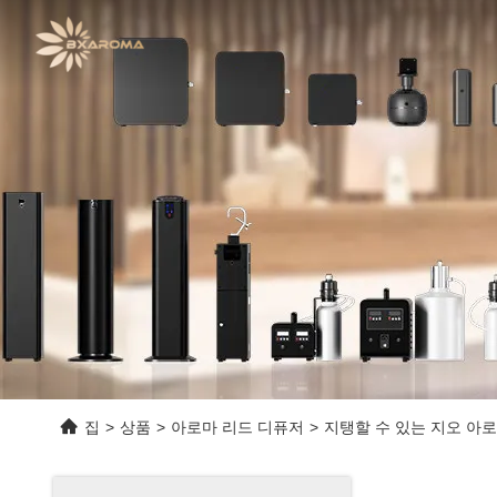
집
>
상품
>
아로마 리드 디퓨저
>
지탱할 수 있는 지오 아로