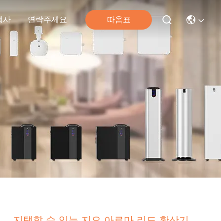
따옴표
행사
연락주세요
지탱할 수 있는 지오 아로마 리드 확산기