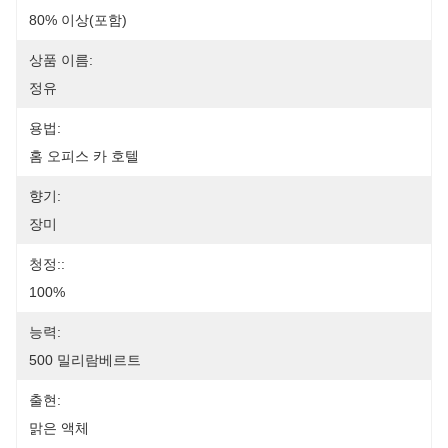
80% 이상(포함)
상품 이름:
정유
용법:
홈 오피스 카 호텔
향기:
장미
청정::
100%
능력:
500 밀리람베르트
출현:
맑은 액체