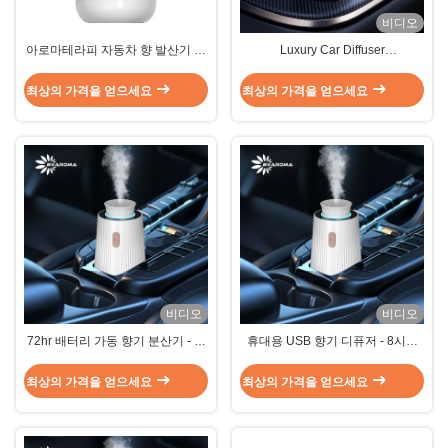
비디오
아로마테라피 자동차 향 발산기 소
Luxury Car Diffuser
독 자동차 가습기 확산기 1.5W
Rechargeable Waterless
Fragrance Diffuser
최상의 가격을 얻으세요
최상의 가격을 얻으세요
비디오
비디오
72hr 배터리 가동 향기 분산기 - 재
휴대용 USB 향기 디퓨저 - 8시간
충전 가능 및 물 없는 자동차 / 사무
운행시간을 가진 자동차/클로세트
실 (3 스프레이 모드)
용 컴팩트 공기 신선기 오일 디퓨저
최상의 가격을 얻으세요
최상의 가격을 얻으세요