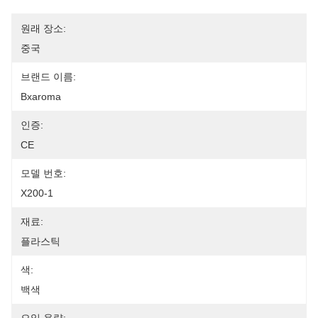
원래 장소:
중국
브랜드 이름:
Bxaroma
인증:
CE
모델 번호:
X200-1
재료:
플라스틱
색:
백색