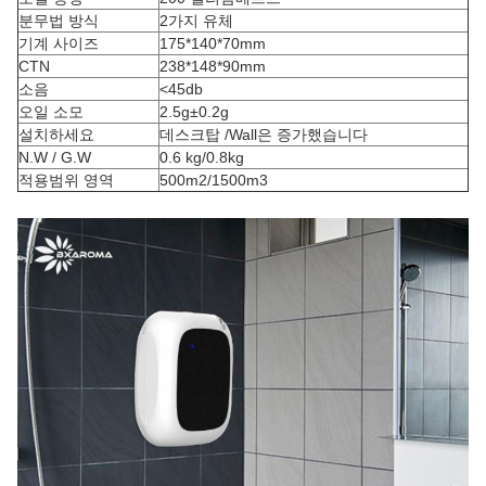
분무법 방식
2가지 유체
기계 사이즈
175*140*70mm
CTN
238*148*90mm
소음
<45db
오일 소모
2.5g±0.2g
설치하세요
데스크탑 /Wall은 증가했습니다
N.W / G.W
0.6 kg/0.8kg
적용범위 영역
500m2/1500m3