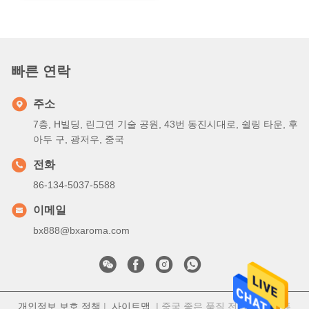
빠른 연락
주소
7층, H빌딩, 린그연 기술 공원, 43번 동진시대로, 쉴링 타운, 후
아두 구, 광저우, 중국
전화
86-134-5037-5588
이메일
bx888@bxaroma.com
개인정보 보호 정책
|
사이트맵
| 중국 좋은 품질 전기 향기 디퓨