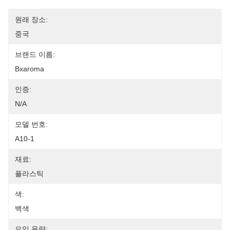
원래 장소:
중국
브랜드 이름:
Bxaroma
인증:
N/A
모델 번호:
A10-1
재료:
플라스틱
색:
백색
오일 용량: