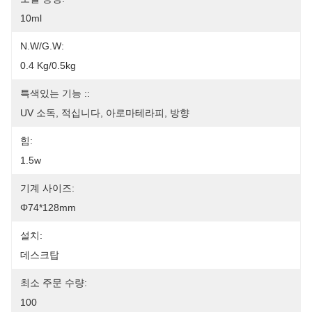
10ml
N.W/G.W:
0.4 Kg/0.5kg
특색있는 기능 ::
UV 소독, 적십니다, 아로마테라피, 방향
힘:
1.5w
기계 사이즈:
Φ74*128mm
설치:
데스크탑
최소 주문 수량:
100