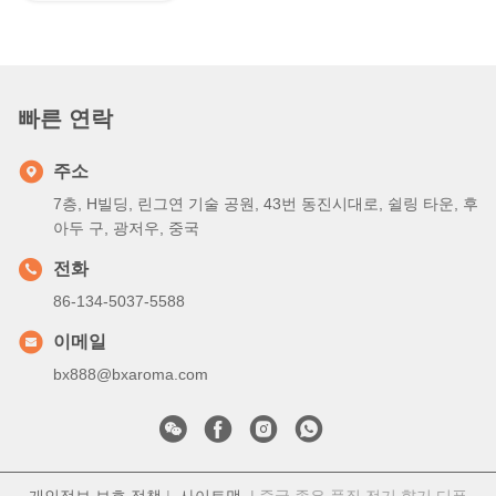
빠른 연락
주소
7층, H빌딩, 린그연 기술 공원, 43번 동진시대로, 쉴링 타운, 후
아두 구, 광저우, 중국
전화
86-134-5037-5588
이메일
bx888@bxaroma.com
개인정보 보호 정책
|
사이트맵
| 중국 좋은 품질 전기 향기 디퓨