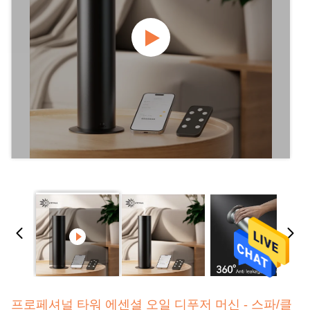
프로페셔널 타워 에센셜 오일 디푸저 머신 - 스파/클