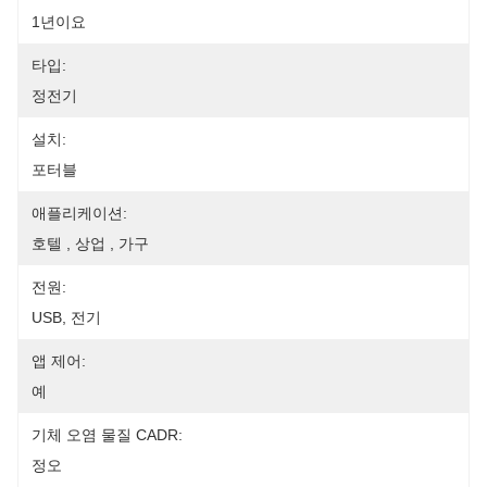
1년이요
타입:
정전기
설치:
포터블
애플리케이션:
호텔 , 상업 , 가구
전원:
USB, 전기
앱 제어:
예
기체 오염 물질 CADR:
정오