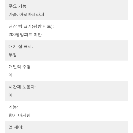
주요 기능:
가습, 아로마테라피
권장 방 크기(평방 피트):
200평방피트 미만
대기 질 표시:
부정
개인적 주형:
예
시간제 노동자:
예
기능:
향기 마케팅
앱 제어: