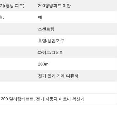
기(평방 피트):
200평방피트 미만
형:
예
스센트링
호텔/상업/가구
화이트/그레이
200ml
전기 향기 기계 디퓨저
기 200 밀리람베르트
, 
전기 자동차 아로마 확산기