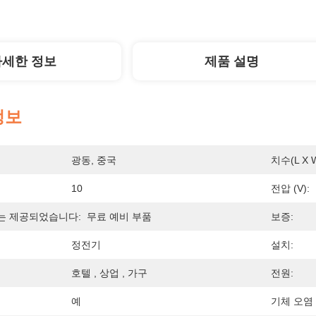
자세한 정보
제품 설명
정보
광동, 중국
치수(L X 
10
전압 (V):
는 제공되었습니다:
무료 예비 부품
보증:
정전기
설치:
호텔 , 상업 , 가구
전원:
예
기체 오염 