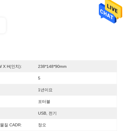
W X H(인치):
238*148*90mm
5
1년이요
포터블
USB, 전기
물질 CADR:
정오