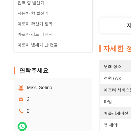
협역 향 발산기
자동차 향 발산기
아로마 확산기 정유
아로마 리드 디퓨저
아로마 냄새가 난 캔들
자세한 
원래 장소:
연락주세요
전원 (W):
Miss. Selina
애프터 서비스
2
타입:
2
애플리케이션:
앱 제어: