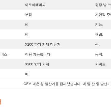
아로마테라피
권장 방 크
부정
개인적 주
예
기능:
예
용법:
X200 향기 기계 디퓨저
색:
서비스:
이용 가능합니다
능력:
X200 향기 기계
키워드:
예
OEM 벽은 향 발산기를 탑재했습니다
, 
벽 말 탄 향 발산
명