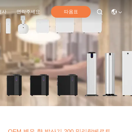
따옴표
행사
연락주세요
OEM 벽은 향 발산기 200 밀리람베르트