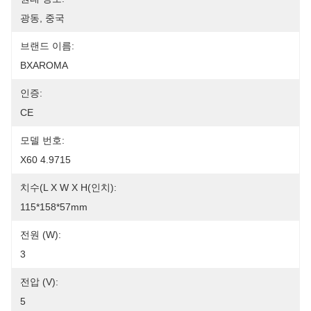
광동, 중국
브랜드 이름:
BXAROMA
인증:
CE
모델 번호:
X60 4.9715
치수(L X W X H(인치):
115*158*57mm
전원 (W):
3
전압 (V):
5