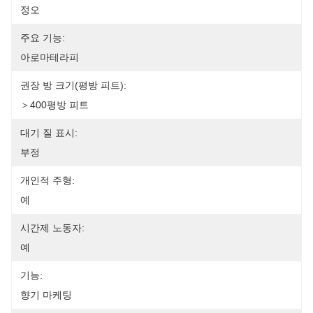
정오
주요 기능:
아로마테라피
권장 방 크기(평방 피트):
＞400평방 피트
대기 질 표시:
부정
개인적 주형:
예
시간제 노동자:
예
기능:
향기 마케팅