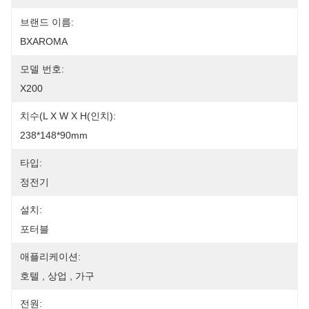
브랜드 이름:
BXAROMA
모델 번호:
X200
치수(L X W X H(인치):
238*148*90mm
타입:
정전기
설치:
포터블
애플리케이션:
호텔 , 상업 , 가구
전원: