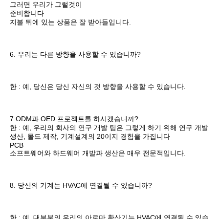
광동 바이언셴그 환경 보호 기술 Co., Ltd．는 RMB 500만의 등록 