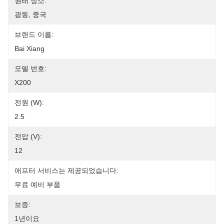
원래 장소:
광동, 중국
브랜드 이름:
Bai Xiang
모델 번호:
X200
전원 (W):
2.5
전압 (V):
12
애프터 서비스는 제공되었습니다:
무료 예비 부품
보증:
1년이요