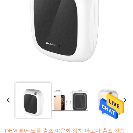
OEM 에어 노즐 출조 이온화 장치 아로마 출조 가습