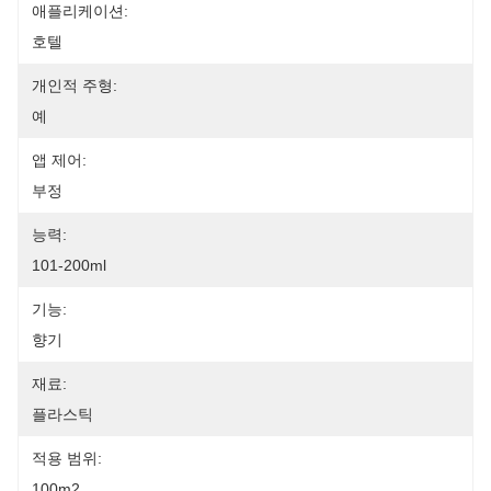
애플리케이션:
호텔
개인적 주형:
예
앱 제어:
부정
능력:
101-200ml
기능:
향기
재료:
플라스틱
적용 범위:
100m2