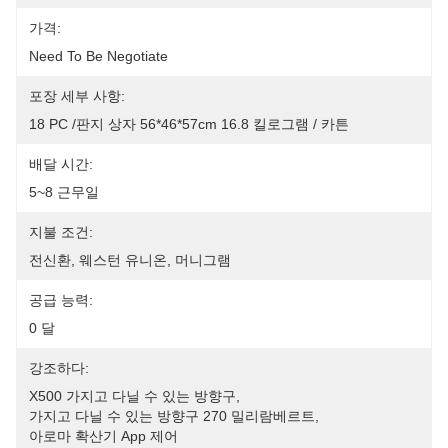
가격:
Need To Be Negotiate
포장 세부 사항:
18 PC /판지 상자 56*46*57cm 16.8 킬로그램 / 카튼
배달 시간:
5~8 근무일
지불 조건:
전신환, 웨스턴 유니온, 머니그램
공급 능력:
0 달
강조하다:
X500 가지고 다닐 수 있는 방향구
, 
가지고 다닐 수 있는 방향구 270 밀리람베르트
, 
아로마 확산기 App 제어