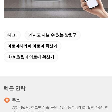
태그:
가지고 다닐 수 있는 방향구
아로마테라피 아로마 확산기
Usb 초음파 아로마 확산기
빠른 연락
주소
7층, H빌딩, 린그연 기술 공원, 43번 동진시대로, 쉴링 타운, 후