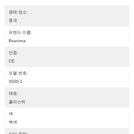
원래 장소:
중국
브랜드 이름:
Bxaroma
인증:
CE
모델 번호:
X500-1
재료:
플라스틱
색:
백색