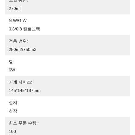
오일 용량:
270ml
N.W/G.W:
0.6/0.8 킬로그램
적용 범위:
250m2/750m3
힘:
6W
기계 사이즈:
145*145*187mm
설치:
천장
최소 주문 수량:
100