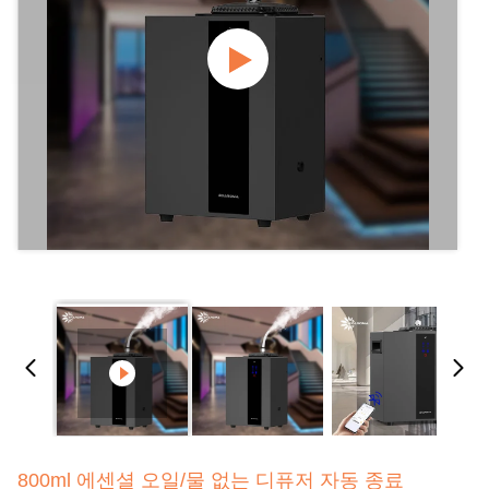
800ml 에센셜 오일/물 없는 디퓨저 자동 종료