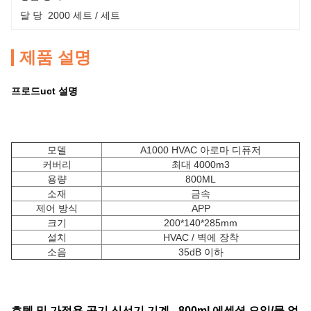
달 당  2000 세트 / 세트
제품 설명
프로드
uct 설명
모델
A1000 HVAC 아로마 디퓨저
커버리
최대 4000m3
용량
800ML
소재
금속
제어 방식
APP
크기
200*140*285mm
설치
HVAC / 벽에 장착
소음
35dB 이하
호텔 및 가정용 공기 신선기 기계 - 800ml 에센셜 오일/물 없