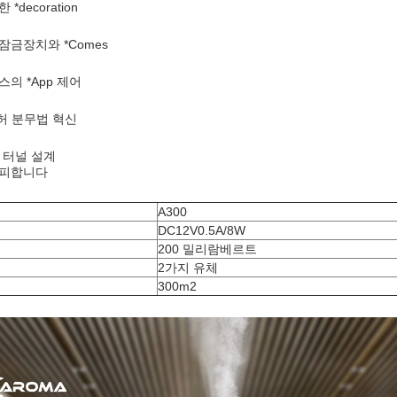
decoration
잠금장치와 *Comes
의 *App 제어
특허 분무법 혁신
air 터널 설계
회피합니다
A300
DC12V0.5A/8W
200 밀리람베르트
2가지 유체
300m2