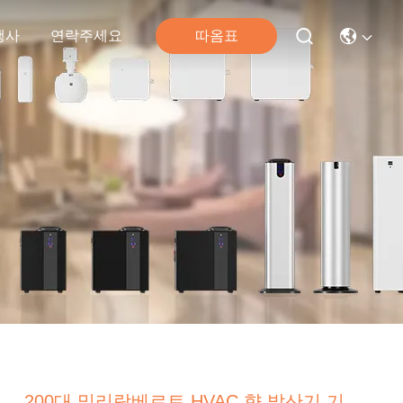
따옴표
행사
연락주세요
200대 밀리람베르트 HVAC 향 발산기 기