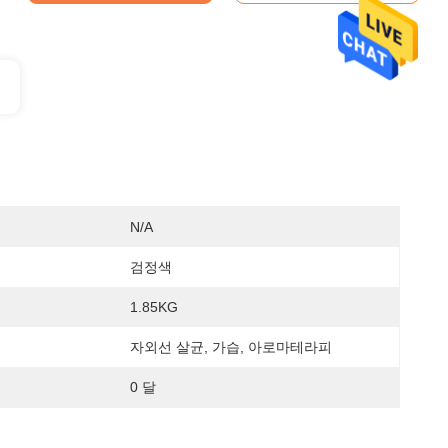
N/A
검정색
1.85KG
자외선 살균, 가습, 아로마테라피
0 달