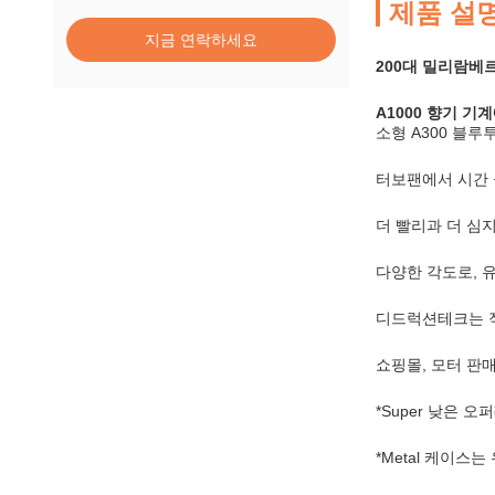
제품 설
지금 연락하세요
200대 밀리람베르
A1000 향기 기
소형 A300 블
터보팬에서 시간 공
더 빨리과 더 심
다양한 각도로, 
디드럭션테크는 적용
쇼핑몰, 모터 판매
*Super 낮은 
*Metal 케이스