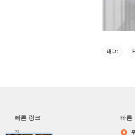
태그:
빠른 링크
빠른
집