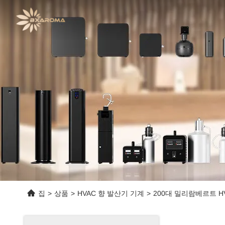
집
>
상품
>
HVAC 향 발산기 기계
>
200대 밀리람베르트 HV