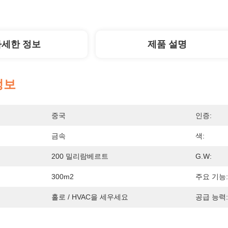
자세한 정보
제품 설명
정보
중국
인증:
금속
색:
200 밀리람베르트
G.W:
300m2
주요 기능:
홀로 / HVAC을 세우세요
공급 능력: